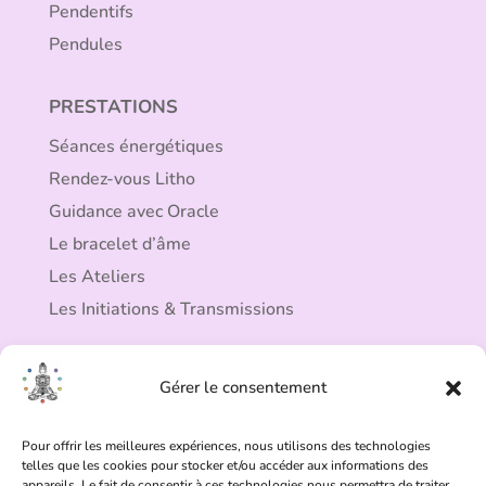
Pendentifs
Pendules
PRESTATIONS
Séances énergétiques
Rendez-vous Litho
Guidance avec Oracle
Le bracelet d’âme
Les Ateliers
Les Initiations & Transmissions
ESPACE CLIENT
Gérer le consentement
Mon compte
Commandes
Pour offrir les meilleures expériences, nous utilisons des technologies
telles que les cookies pour stocker et/ou accéder aux informations des
Panier
appareils. Le fait de consentir à ces technologies nous permettra de traiter