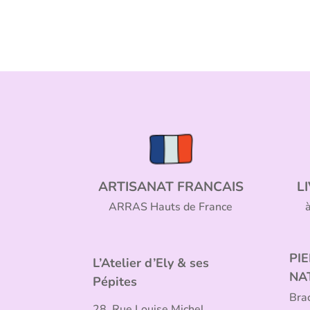
ARTISANAT FRANCAIS
L
ARRAS Hauts de France
PI
L’Atelier d’Ely & ses
NA
Pépites
Bra
28, Rue Louise Michel